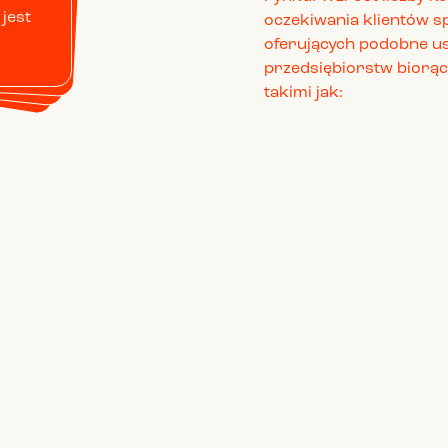
jest
oczekiwania klientów sp
oferujących podobne usł
przedsiębiorstw biorąc
takimi jak: