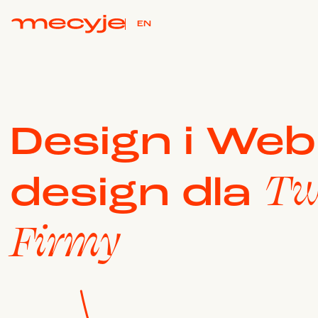
EN
Design i Web
Tw
design dla
Firmy