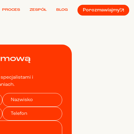
Porozmawiajmy!
PROCES
ZESPÓŁ
BLOG
rmową
ę
specjalistami i
niach.