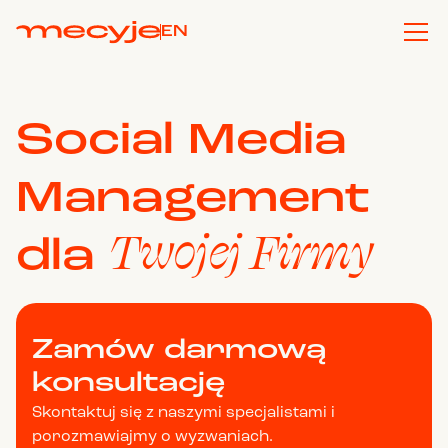
EN
Social Media
Management
Twojej Firmy
dla
Zamów darmową
konsultację
Skontaktuj się z naszymi specjalistami i
porozmawiajmy o wyzwaniach.